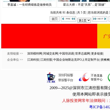
李嘉诚：一生经商锻炼是做推销员
星云大师：不是“关系”，是“因缘”
当前共有 81 条信息 | 共 5 页 | 您当前浏览的是 
友情链接 >>
深圳模特网
|
同城交友网
|
中国培训易
|
世界总裁网
|
更多链接
|
企业单位 >>
江涛科技
|
江涛控股
|
中国企业纳斯达克IPO上市定制平台
|
拼摊摊
|
2009---2025@深圳市江涛控
使用本网站即表示接
人脉投资网常年法律顾问：
粤ICP备1402