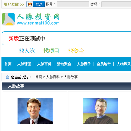
首页
人脉课堂
人脉百科
活动聚会
人脉圈子
会员地带
人物风采
首页
>
人脉百科
> 人脉故事
人脉故事